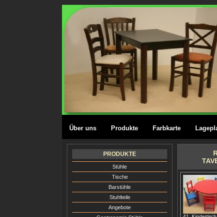
Über uns
Produkte
Farbkarte
Lagepl
R
PRODUKTE
TAV
Stühle
Tische
Barstühle
Stuhlteile
Angebote
41. Kindertisc