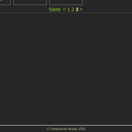
Seite
<
1
2
3
>
© Zampoukas Akylas 2026