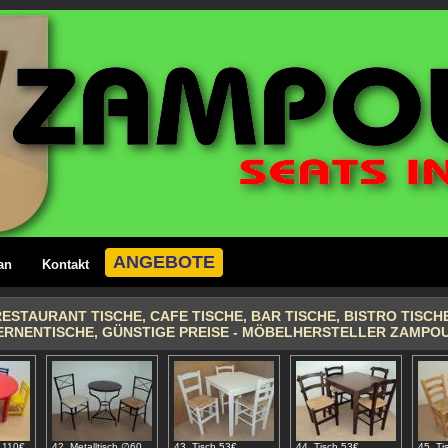
ANGEBOTE
an
Kontakt
ESTAURANT TISCHE, CAFE TISCHE, BAR TISCHE, BISTRO TISCHE
ERNENTISCHE, GÜNSTIGE PREISE - MÖBELHERSTELLER ZAMPO
h 110€
42. Metalltisch ∅60
43. Tisch 53€
44. Tisch 53€
45. Ti