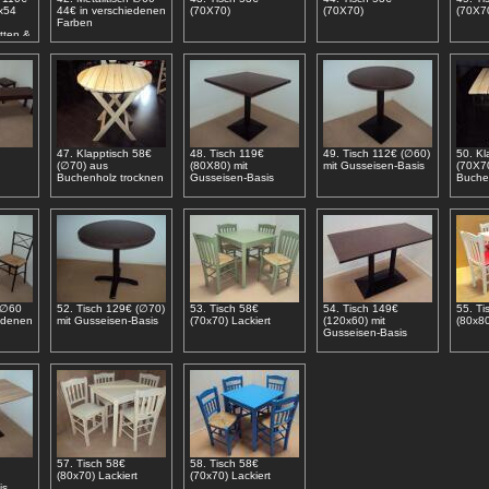
x54
44€ in verschiedenen
(70Χ70)
(70Χ70)
(70Χ7
Farben
tten &
47. Klapptisch 58€
48. Tisch 119€
49. Tisch 112€ (∅60)
50. Kl
(∅70) aus
(80Χ80) mit
mit Gusseisen-Basis
(70Χ7
Buchenholz trocknen
Gusseisen-Basis
Buche
h ∅60
52. Tisch 129€ (∅70)
53. Tisch 58€
54. Tisch 149€
55. Ti
edenen
mit Gusseisen-Basis
(70x70) Lackiert
(120x60) mit
(80x80
Gusseisen-Basis
57. Tisch 58€
58. Tisch 58€
(80x70) Lackiert
(70x70) Lackiert
is