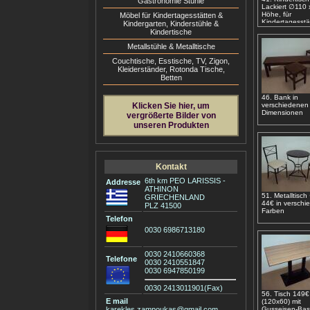
Gastronomie Stühle
Lackiert ∅110 
Höhe, für
Möbel für Kindertagesstätten &
Kindertagesstä
Kindergarten, Kinderstühle &
Kindergärten
Kindertische
Metallstühle & Metalltische
Couchtische, Esstische, ΤV, Zigon,
Kleiderständer, Rotonda Tische,
Betten
46. Bank in
Klicken Sie hier, um
verschiedenen
Dimensionen
vergrößerte Bilder von
unseren Produkten
Kontakt
6th km PEO LARISSIS -
Addresse
ATHINON
51. Metalltisc
GRIECHENLAND
44€ in verschi
PLZ 41500
Farben
Telefon
0030 6986713180
0030 2410660368
Telefone
0030 2410551847
0030 6947850199
0030 2413011901(Fax)
56. Tisch 149€
E mail
(120x60) mit
karekles.zampoukas@gmail.com
Gusseisen-Bas