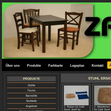
Über uns
Produkte
Farbkarte
Lageplan
Kontakt
STUHL ERSA
PRODUKTE
Stühle
Tische
Barstühle
Stuhlteile
Angebote
1. Rattan für Café
2. Natürlichen
Stuhl, Stoff für
für Café Stuhl