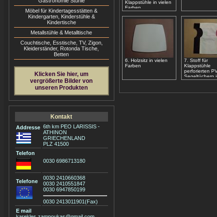
Gastronomie Stühle
Klappstühle in vielen
Farben
Möbel für Kindertagesstätten &
Kindergarten, Kinderstühle &
Kindertische
Metallstühle & Metalltische
Couchtische, Esstische, ΤV, Zigon,
Kleiderständer, Rotonda Tische,
Betten
6. Holzsitz in vielen
7. Stoff für
Farben
Klappstühle
perforierten 
Klicken Sie hier, um
Segeltüchern 
vergrößerte Bilder von
vielen Farben
unseren Produkten
Kontakt
6th km PEO LARISSIS -
Addresse
ATHINON
GRIECHENLAND
PLZ 41500
Telefon
0030 6986713180
0030 2410660368
Telefone
0030 2410551847
0030 6947850199
0030 2413011901(Fax)
E mail
karekles.zampoukas@gmail.com