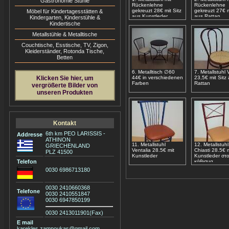
Gastronomie Stühle
Rückenlehne
Rückenlehne
gekreuzt 28€ mit Sitz
gekreuzt 27€ m
Möbel für Kindertagesstätten &
aus Kunstleder
aus Rattan
Kindergarten, Kinderstühle &
Kindertische
Metallstühle & Metalltische
Couchtische, Esstische, ΤV, Zigon,
Kleiderständer, Rotonda Tische,
Betten
6. Metalltisch ∅60
7. Metallstuhl 
Klicken Sie hier, um
44€ in verschiedenen
23,5€ mit Sitz
Farben
Rattan
vergrößerte Bilder von
unseren Produkten
Kontakt
6th km PEO LARISSIS -
Addresse
ATHINON
11. Metallstuhl
12. Metallstuhl
GRIECHENLAND
Ventalia 28.5€ mit
Chiasti 28.5€ m
PLZ 41500
Kunstleder
Kunstleder στ
Telefon
κάθισμα
0030 6986713180
0030 2410660368
Telefone
0030 2410551847
0030 6947850199
0030 2413011901(Fax)
E mail
karekles.zampoukas@gmail.com