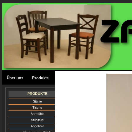
Über uns
Produkte
Farbkarte
Lageplan
Kontakt
RESTAURANT ST
PRODUKTE
BISTRO STÜHLE
Stühle
STÜHLE, GASTR
Tische
Barstühle
QUALITÄT, UNS
Stuhlteile
Angebote