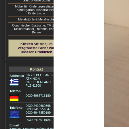
Gastronomie Stühle
Möbel für Kindertagesstätten &
Kindergarten, Kinderstühle &
Kindertische
Metallstühle & Metalltische
Couchtische, Esstische, ΤV, Zigon,
1. Stuhl Imvros 30,5€
2. Stuhl Chios
Kleiderständer, Rotonda Tische,
Wenge Kunstleder
Wenge Kunstl
Betten
Klicken Sie hier, um
vergrößerte Bilder von
unseren Produkten
6. Lehnstuhl Venezia
7. Stuhl Sifno
Kontakt
67€ Wenge mit Stoff
Kunstleder W
6th km PEO LARISSIS -
Addresse
ATHINON
GRIECHENLAND
PLZ 41500
Telefon
0030 6986713180
0030 2410660368
Telefone
11. Stuhl Lira 31,5€
12. Stuhl Milo
0030 2410551847
Wenge
Kunstleder W
0030 6947850199
0030 2413011901(Fax)
E mail
karekles.zampoukas@gmail.com