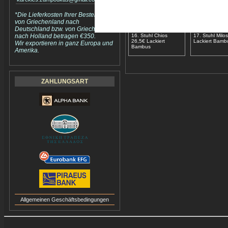
*Die Lieferkosten Ihrer Bestellung
von Griechenland nach
Deutschland bzw. von Griechenland
nach Holland betragen €350.
16. Stuhl Chios
17. Stuhl Milo
26,5€ Lackiert
Lackiert Bamb
Wir exportieren in ganz Europa und
Bambus
Amerika.
ZAHLUNGSART
Allgemeinen Geschäftsbedingungen