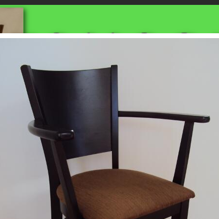
ANGEBOTE
an
Kontakt
STAURANT STÜHLE, CAFE STÜHLE, BAR STÜHLE, BISTRO STÜH
AVERNENSTÜHLE, GASTRONOMIE STÜHLE, GASTRONOMIE MÖBE
RORDENTLICHE QUALITÄT, UNSCHLAGBAREN PREISEN - HERST
ZAMPOUKAS