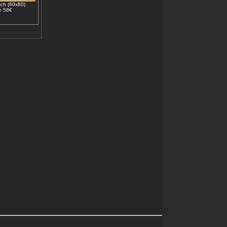
sch (60x80)
 58€