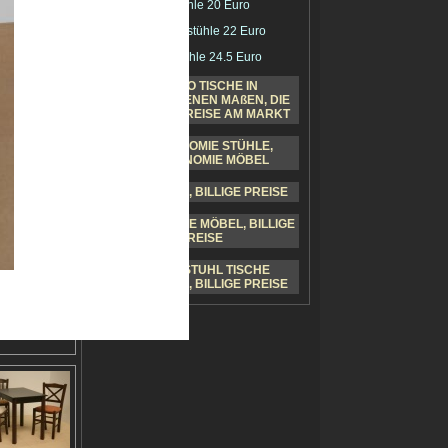
Barstühle 20 Euro
Tavernenstühle 22 Euro
sch 168€ Wenge
)
Klappstühle 24.5 Euro
GASTRO TISCHE IN
VERSCHIEDENEN MAßEN, DIE
BILLIGSTE PREISE AM MARKT
GASTRONOMIE STÜHLE,
GASTRONOMIE MÖBEL
uhl Venezia
nge mit Stoff
BARSTÜHLE, BILLIGE PREISE
GASTRONOMIE MÖBEL, BILLIGE
PREISE
STÜHLE STUHL TISCHE
BARSTÜHLE, BILLIGE PREISE
sch (80x80)
 70€