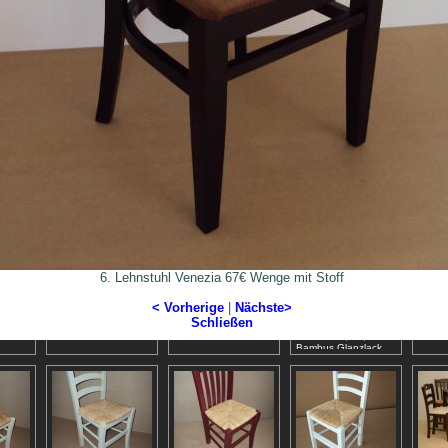
s 30,5€
2. Stuhl Chios 30,5€
3. Stuhl Archontissa
4. Stuhl Arpa 31,5€
5. Ti
der
Wenge Kunstleder
40€ Wenge
Kunstleder Glanzlack
(80x80
Kunstleder
enezia
7. Stuhl Sifnos 25€
8. Stuhl Skaloti 31,5€
9. Stuhl Archontissa
10. St
Stoff
Kunstleder Wenge
Wenge Kunstleder
40€ Wenge
53€ We
Kunstleder
6. Lehnstuhl Venezia 67€ Wenge mit Stoff
< Vorherige
|
Nächste>
31,5€
12. Stuhl Milos 30,5€
13. Stuhl Parisiana
14. Stuhl Chios
15. Ti
Schließen
Kunstleder Wenge
42€ Wenge
Imvros 29,5€ Lackiert
Wenge
Kunstleder
Kunstleder, 26,5€
Bambus Glanzlack