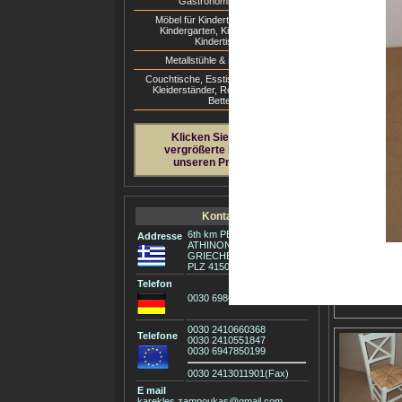
Gastronomie Stühle
Möbel für Kindertagesstätten &
1. Stuhl Imvro
Kindergarten, Kinderstühle &
Wenge Kunstle
Kindertische
Metallstühle & Metalltische
Couchtische, Esstische, ΤV, Zigon,
Kleiderständer, Rotonda Tische,
Betten
Klicken Sie hier, um
vergrößerte Bilder von
6. Lehnstuhl V
unseren Produkten
67€ Wenge mit 
Kontakt
6th km PEO LARISSIS -
Addresse
ATHINON
GRIECHENLAND
PLZ 41500
11. Stuhl Lira 
Telefon
Wenge
0030 6986713180
0030 2410660368
Telefone
0030 2410551847
0030 6947850199
0030 2413011901(Fax)
E mail
karekles.zampoukas@gmail.com