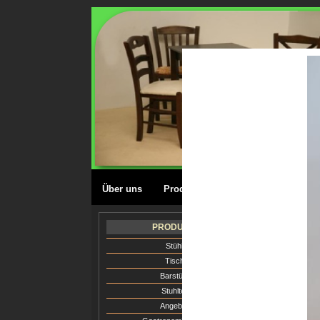
Über uns
Produkte
Farbkarte
Lagepl
RE
PRODUKTE
T
Stühle
AUßE
Tische
Barstühle
Stuhlteile
Angebote